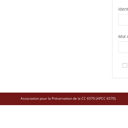
Ident
Mot 
Association pour la Préservation de la CC 6570 (APCC 6570)