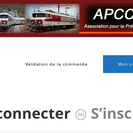
Validation de la commande
Mon c
connecter
S’insc
OU